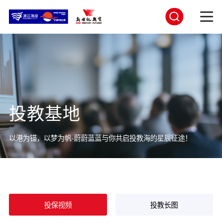
投教基地
以港为锚，以梦为帆-蔚蔚蓝蓝与你共启投教海的星辰征途！
投保视频
投教长图