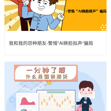
我和我的怨种朋友-警惕"AI换脸拟声“骗局