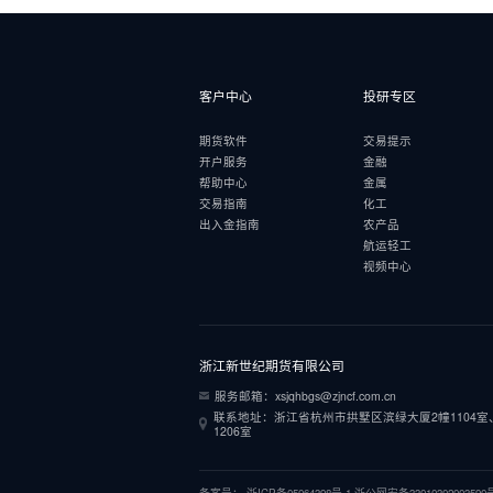
客户中心
投研专区
期货软件
交易提示
开户服务
金融
帮助中心
金属
交易指南
化工
出入金指南
农产品
航运轻工
视频中心
浙江新世纪期货有限公司
服务邮箱：xsjqhbgs@zjncf.com.cn
联系地址：浙江省杭州市拱墅区滨绿大厦2幢1104室、1
1206室