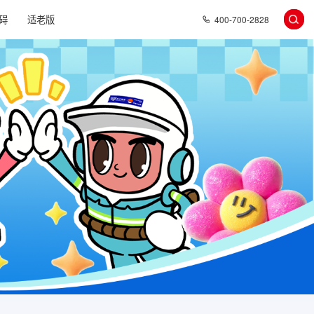
碍
适老版
400-700-2828