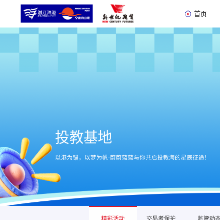
首页
投教基地
以港为锚，以梦为帆-蔚蔚蓝蓝与你共启投教海的星辰征途！
精彩活动
交易者保护
监管动