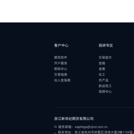
客户中心
投研专区
期货软件
交易提示
开户服务
金融
帮助中心
金属
交易指南
化工
出入金指南
农产品
航运轻工
视频中心
浙江新世纪期货有限公司
服务邮箱：xsjqhbgs@zjncf.com.cn
联系地址：浙江省杭州市拱墅区滨绿大厦2幢1104室、1