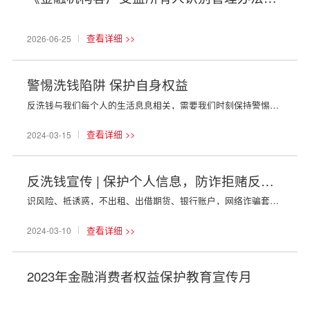
查看详细 >>
2026-06-25
警惕洗钱陷阱 保护自身权益
反洗钱与我们每个人的生活息息相关，需要我们时刻保持警惕。新世纪期货提醒您：日常生活中出租、出借自己的金融账户，都可能在不知情情况下参与了洗钱，后果很严重。如何才能远离洗钱陷阱，保护自身利益呢？让我们一起来了解一下。01什么是洗钱洗钱是指将毒品犯罪、黑社会性质的组织犯罪、恐怖活动犯罪、走私犯罪、贪污贿赂...
查看详细 >>
2024-03-15
反洗钱宣传 | 保护个人信息，防诈拒赌反洗钱
识风险、抵诱惑，不出租、出借期货、银行账户，网络诈骗套路深，你我务必要小心，诈骗角色不盲信，核实身份最重要。远离网络赌博、不访问赌球博彩等非法网站，防范AI新型诈骗。保护个人信息，防诈拒赌反洗钱。免责声明1.本报告中的信息均来源于可信的公开资料或实地调研资料，我公司对这些信息的准确性及完整性不作任何保...
查看详细 >>
2024-03-10
2023年金融消费者权益保护教育宣传月