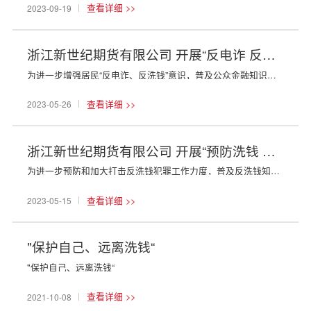
查看详细 >>
2023-09-19
浙江新世纪期货有限公司 开展“反电诈 反洗钱”主题宣传活动
为进一步增强居民“反电诈、反洗钱”意识，普及公众金融知识水平。2023年5月26日上午，浙江海港新世纪期货以“党建+反洗钱宣传”模式为契机，联合拱墅公安分局天水派出所在五四宪法历史资料陈列馆开展“反电诈·反洗钱”主题宣传活动。活动中，派出所警官讲解了电信诈骗的一些主要特征，用实际案例生动形象地向群众讲解电信...
查看详细 >>
2023-05-26
浙江新世纪期货有限公司 开展“预防洗钱 遏制犯罪”反洗钱宣传活动
为进一步预防和加大打击反洗钱犯罪工作力度，普及反洗钱知识，营造有利于反洗钱工作的外部环境，公司于4月28日上午，在杭州武林门红太阳广场组织开展“预防洗钱 遏制犯罪”的反洗钱宣传活动。公司经纪业务部、杭州分公司、资产管理业务部、投资咨询部及团员志愿者共同参加本次活动。以构建“团建+反洗钱宣传”新模式，向群众...
查看详细 >>
2023-05-15
"保护自己、远离洗钱“
"保护自己、远离洗钱“
查看详细 >>
2021-10-08