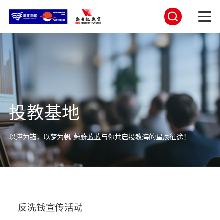
投教基地
以港为锚，以梦为帆-蔚蔚蓝蓝与你共启投教海的星辰征途！
反洗钱宣传活动