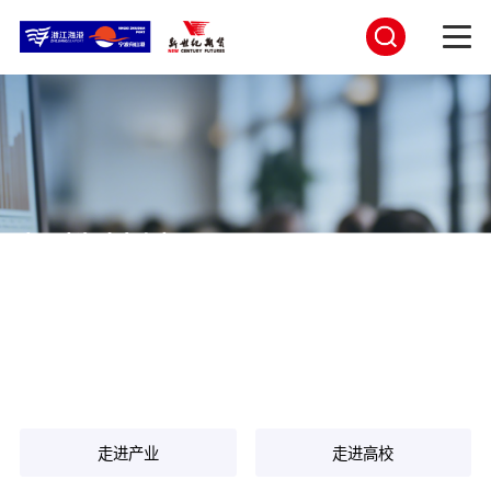
投教基地
以港为锚，以梦为帆-蔚蔚蓝蓝与你共启投教海的星辰征途！
走进产业
走进高校