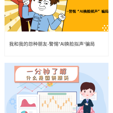
我和我的怨种朋友-警惕"AI换脸拟声“骗局