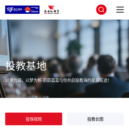
投教基地
以港为锚，以梦为帆-蔚蔚蓝蓝与你共启投教海的星辰征途！
投保视频
投教长图